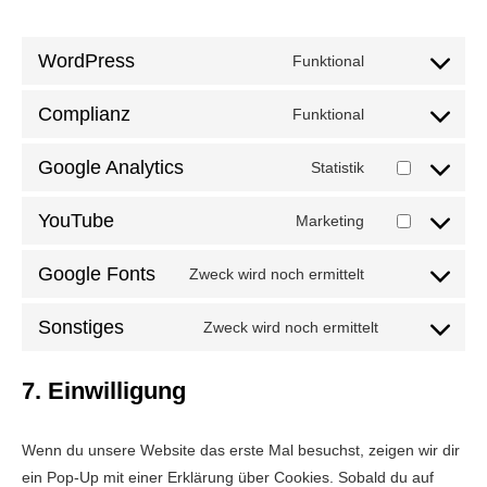
WordPress
Funktional
Consent
to
Complianz
Funktional
Consent
service
to
wordpress
Google Analytics
Statistik
Consent
service
to
complianz
YouTube
Marketing
Consent
service
to
google-
Google Fonts
Zweck wird noch ermittelt
Consent
service
analytics
to
youtube
Sonstiges
Zweck wird noch ermittelt
Consent
service
to
google-
7. Einwilligung
service
fonts
sonstiges
Wenn du unsere Website das erste Mal besuchst, zeigen wir dir
ein Pop-Up mit einer Erklärung über Cookies. Sobald du auf