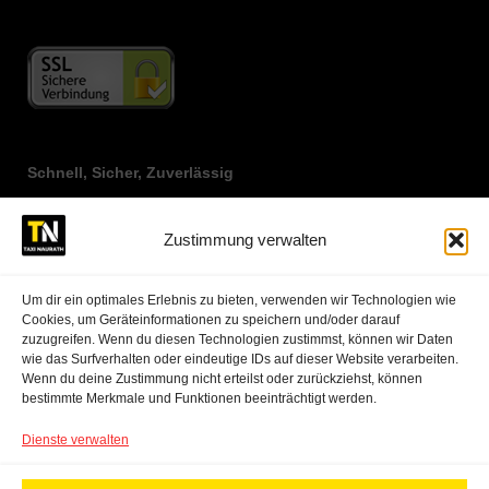
Schnell, Sicher, Zuverlässig
Jetzt Taxi bestellen
Zustimmung verwalten
02273-8800
Um dir ein optimales Erlebnis zu bieten, verwenden wir Technologien wie
Cookies, um Geräteinformationen zu speichern und/oder darauf
zuzugreifen. Wenn du diesen Technologien zustimmst, können wir Daten
Taxi Ruf Kerpen Service
wie das Surfverhalten oder eindeutige IDs auf dieser Website verarbeiten.
Wenn du deine Zustimmung nicht erteilst oder zurückziehst, können
Sie benötigen eine bequeme und zuverlässige Möglichkeit, sich in
bestimmte Merkmale und Funktionen beeinträchtigt werden.
der Stadt fortzubewegen? Verlassen Sie sich auf Taxi Ruf Kerpen!
Mit unserer langjährigen Erfahrung und erstklassigen Servicequalität
Dienste verwalten
sind wir Ihr vertrauenswürdiger Partner für alle Transportbedürfnisse.