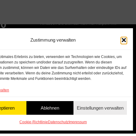
Sie benötigen eine bequeme und zuverlässige
Möglichkeit, sich in der Stadt fortzubewegen?
00
Verlassen Sie sich auf Taxi Ruf Kerpen! Mit
unserer langjährigen Erfahrung und erstklassigen
Servicequalität sind wir Ihr vertrauenswürdiger
Zustimmung verwalten
Partner für alle Transportbedürfnisse.
ptimales Erlebnis zu bieten, verwenden wir Technologien wie Cookies, um
mationen zu speichern und/oder darauf zuzugreifen. Wenn du diesen
 zustimmst, können wir Daten wie das Surfverhalten oder eindeutige IDs auf
te verarbeiten. Wenn du deine Zustimmung nicht erteilst oder zurückziehst,
immte Merkmale und Funktionen beeinträchtigt werden.
walten
ptieren
Ablehnen
Einstellungen verwalten
mpressum
Datenschutz
Cookie-Richtlinie (EU)
Design by
Haypix
Cookie-Richtlinie
Datenschutz
Impressum