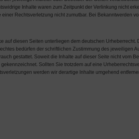
swidrige Inhalte waren zum Zeitpunkt der Verlinkung nicht erke
te einer Rechtsverletzung nicht zumutbar. Bei Bekanntwerden v
rke auf diesen Seiten unterliegen dem deutschen Urheberrecht. D
chtes bedürfen der schriftlichen Zustimmung des jeweiligen Au
auch gestattet. Soweit die Inhalte auf dieser Seite nicht vom Be
he gekennzeichnet. Sollten Sie trotzdem auf eine Urheberrechts
verletzungen werden wir derartige Inhalte umgehend entferne
lichkeiten
Schnell, Sicher, Zuverlässig