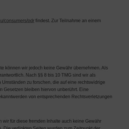
.eu/consumers/odr
findest. Zur Teilnahme an einem
Inhalte können wir jedoch keine Gewähr übernehmen. Als
antwortlich. Nach §§ 8 bis 10 TMG sind wir als
h Umständen zu forschen, die auf eine rechtswidrige
n Gesetzen bleiben hiervon unberührt. Eine
i Bekanntwerden von entsprechenden Rechtsverletzungen
n wir für diese fremden Inhalte auch keine Gewähr
ch. Die verlinkten Seiten wurden zum Zeitpunkt der